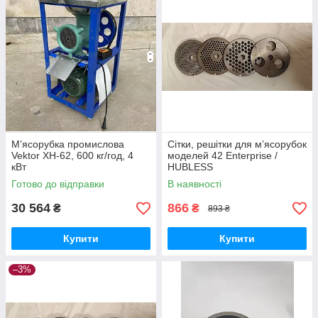
М’ясорубка промислова
Сітки, решітки для м’ясорубок
Vektor XH-62, 600 кг/год, 4
моделей 42 Enterprise /
кВт
HUBLESS
Готово до відправки
В наявності
30 564
866
₴
₴
893 ₴
Купити
Купити
–3%