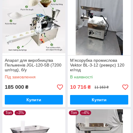
Апарат для виробництва
М’ясорубка промислова
Пельменів JGL-120-5B (7200
Vektor BL-3-12 (реверс) 120
шт/год), б/у
кг/год
Під замовлення
В наявності
185 000
10 716
₴
₴
11 163 ₴
Купити
Купити
Топ
–3%
Топ
–4%