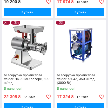
19 200
17 974
₴
₴
18 530 ₴
Купити
Купити
Хіт
–3%
–3%
М’ясорубка промислова
М’ясорубка промислова
Vektor HR-32MD реверс, 300
Vektor XH-42, 350 кг/год
кг/год
(3000 Вт)
В наявності
В наявності
22 305
17 324
₴
₴
22 995 ₴
17 860 ₴
Купити
Купити