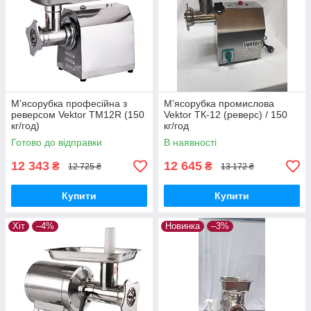
М’ясорубка професійна з
М’ясорубка промислова
реверсом Vektor TM12R (150
Vektor ТК-12 (реверс) / 150
кг/год)
кг/год
Готово до відправки
В наявності
12 343
12 645
₴
₴
12 725 ₴
13 172 ₴
Купити
Купити
Хіт
–4%
Новинка
–3%