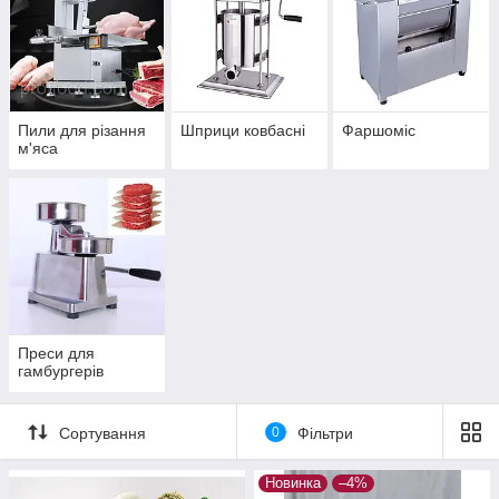
Пили для різання
Шприци ковбасні
Фаршоміс
м'яса
Преси для
гамбургерів
Сортування
0
Фільтри
Новинка
–4%