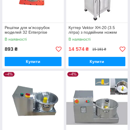
Решітки для м’ясорубок
Куттер Vektor XH-20 (3.5
моделей 32 Enterprise
літра) з подвійним ножем
В наявності
В наявності
893
14 574
₴
₴
15 181 ₴
Купити
Купити
–4%
–4%