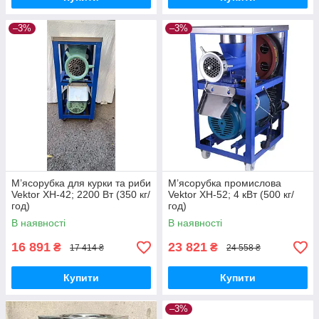
–3%
–3%
М’ясорубка для курки та риби
М’ясорубка промислова
Vektor XH-42; 2200 Вт (350 кг/
Vektor XH-52; 4 кВт (500 кг/
год)
год)
В наявності
В наявності
16 891
23 821
₴
₴
17 414 ₴
24 558 ₴
Купити
Купити
–3%