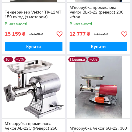
М’ясорубка промислова
Тендерайзер Vektor ТК-12MT
Vektor BL-3-22 (реверс) 200
150 кг/год (з мотором)
кг/год
В наявності
В наявності
15 159
12 777
₴
₴
15 628 ₴
13 172 ₴
Купити
Купити
Топ
–3%
Новинка
–3%
М’ясорубка промислова
Vektor AL-22C (Реверс) 250
М’ясорубка Vektor 5G-22, 300