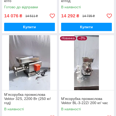
кг/го
кг/год
Готово до відправки
В наявності
14 076
14 292
₴
₴
14 511 ₴
14 735 ₴
Купити
Купити
Новинка
–3%
М’ясорубка промислова
Vektor 32S, 2200 Вт (250 кг/
М'ясорубка промислова
год)
Vektor BL-3-22Z/ 200 кг/ час
В наявності
В наявності