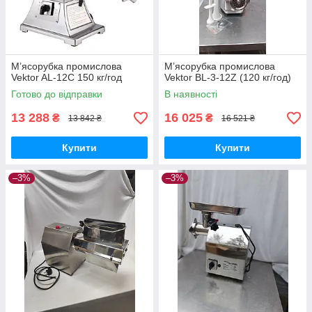
М’ясорубка промислова
М’ясорубка промислова
Vektor AL-12C 150 кг/год
Vektor BL-3-12Z (120 кг/год)
Готово до відправки
В наявності
13 288
16 025
₴
₴
13 842 ₴
16 521 ₴
Купити
Купити
–3%
–3%