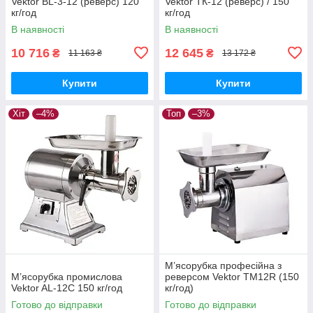
Vektor BL-3-12 (реверс) 120
Vektor ТК-12 (реверс) / 150
кг/год
кг/год
В наявності
В наявності
10 716
12 645
₴
₴
11 163 ₴
13 172 ₴
Купити
Купити
Хіт
–4%
Топ
–3%
М’ясорубка професійна з
М’ясорубка промислова
реверсом Vektor TM12R (150
Vektor AL-12C 150 кг/год
кг/год)
Готово до відправки
Готово до відправки