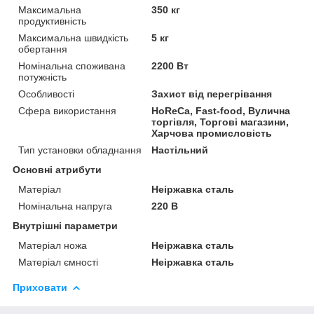
Максимальна
350 кг
продуктивність
Максимальна швидкість
5 кг
обертання
Номінальна споживана
2200 Вт
потужність
Особливості
Захист від перегрівання
Сфера використання
HoReCa, Fast-food, Вулична
торгівля, Торгові магазини,
Харчова промисловість
Тип установки обладнання
Настільний
Основні атрибути
Матеріал
Неіржавка сталь
Номінальна напруга
220 В
Внутрішні параметри
Матеріал ножа
Неіржавка сталь
Матеріал ємності
Неіржавка сталь
Приховати