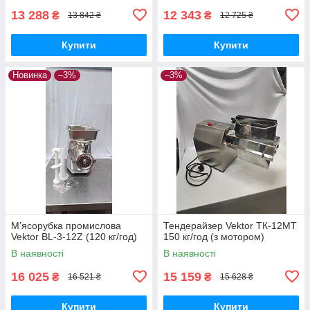
13 288
12 343
₴
₴
13 842 ₴
12 725 ₴
Купити
Купити
Новинка
–3%
–3%
М’ясорубка промислова
Тендерайзер Vektor ТК-12MT
Vektor BL-3-12Z (120 кг/год)
150 кг/год (з мотором)
В наявності
В наявності
16 025
15 159
₴
₴
16 521 ₴
15 628 ₴
Купити
Купити