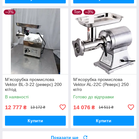
–3%
Топ
–3%
М’ясорубка промислова
М’ясорубка промислова
Vektor BL-3-22 (реверс) 200
Vektor AL-22C (Реверс) 250
кг/год
кг/го
В наявності
Готово до відправки
12 777
14 076
₴
₴
13 172 ₴
14 511 ₴
Купити
Купити
Показати ще