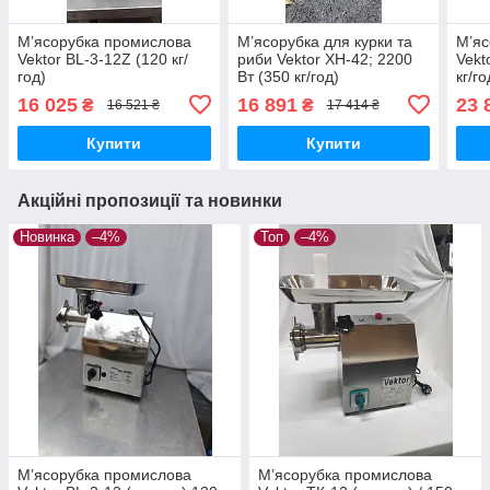
М’ясорубка промислова
М’ясорубка для курки та
М’яс
Vektor BL-3-12Z (120 кг/
риби Vektor XH-42; 2200
Vekt
год)
Вт (350 кг/год)
кг/го
16 025
16 891
23 
₴
₴
16 521 ₴
17 414 ₴
Купити
Купити
Акційні пропозиції та новинки
Новинка
–4%
Топ
–4%
М’ясорубка промислова
М’ясорубка промислова