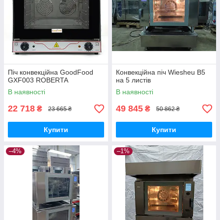
Піч конвекційна GoodFood
Конвекційна піч Wiesheu B5
GXF003 ROBERTA
на 5 листів
В наявності
В наявності
22 718
49 845
₴
₴
23 665 ₴
50 862 ₴
Купити
Купити
–4%
–1%