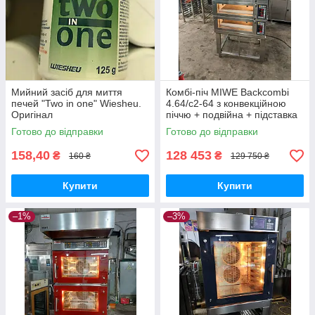
Мийний засіб для миття
Комбі-піч MIWE Backcombi
печей "Two in one" Wiesheu.
4.64/c2-64 з конвекційною
Оригінал
піччю + подвійна + підставка
Готово до відправки
Готово до відправки
158,40
128 453
₴
₴
160 ₴
129 750 ₴
Купити
Купити
–1%
–3%