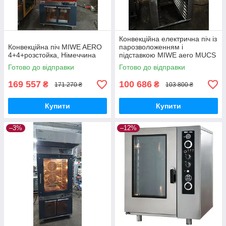
Конвекційна електрична піч із
Конвекційна піч MIWE AERO
парозволоженням і
4+4+розстойка, Німеччина
підставкою MIWE aero MUCS
8.64 б/у Німеччина
Готово до відправки
Готово до відправки
169 557
100 686
₴
₴
171 270 ₴
103 800 ₴
Купити
Купити
–3%
–12%