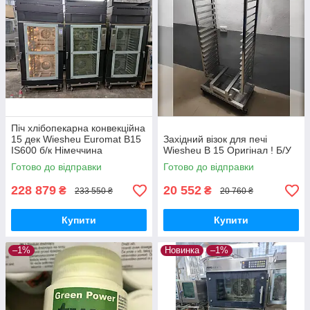
Піч хлібопекарна конвекційна
15 дек Wiesheu Euromat B15
Західний візок для печі
IS600 б/к Німеччина
Wiesheu B 15 Оригінал ! Б/У
Готово до відправки
Готово до відправки
228 879
20 552
₴
₴
233 550 ₴
20 760 ₴
Купити
Купити
–1%
Новинка
–1%