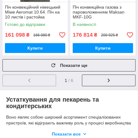
Піч конвекційний німецький
Піч конвекційна газова з
Miwe Aeromat 10.64. Піч на
пароволоженням Maksan
10 листів і растойка
MKF-10G
Готово до відправки
В наявності
161 098
176 814
₴
₴
166 080 ₴
200 925 ₴
Купити
Купити
Показати ще
1
/ 6
Устаткування для пекарень та
кондитерських
Воно являє собою широкий асортимент спеціалізованих
пристроїв, які відіграють важливу роль у процесі виробництва
хлібобулочних та кондитерських виробів. У нас обладнання
Показати все
для кондитерських можна придбати на вигідних умовах,