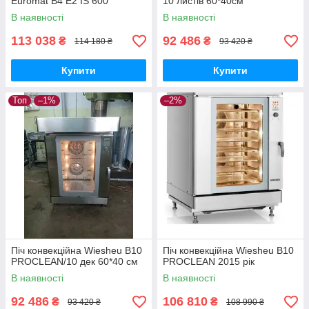
Euromat B4 E2 IS 600
10 листів 60*40см
(Німеччина)
В наявності
В наявності
113 038
92 486
₴
₴
114 180 ₴
93 420 ₴
Купити
Купити
Топ
–1%
–2%
Піч конвекційна Wiesheu B10
Піч конвекційна Wiesheu B10
PROCLEAN/10 дек 60*40 см
PROCLEAN 2015 рік
В наявності
В наявності
92 486
106 810
₴
₴
93 420 ₴
108 990 ₴