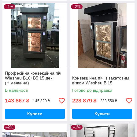
–1%
–2%
Професійна конвекційна піч
Wiesheu B10+B5 15 дек
Конвекційна піч із закатовим
(Німеччина)
візком Wiesheu B 15
В наявності
Готово до відправки
143 867
228 879
₴
₴
145 320 ₴
233 550 ₴
Купити
Купити
–2%
–1%