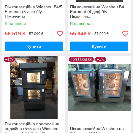
Піч конвекційна Wiesheu B4/5
Піч конвекційна Wiesheu B4
Euromat (5 дек) б/у
Euromat (4 дек) б/у
Німеччина
Німеччина
В наявності
В наявності
56 519
55 948
₴
₴
57 090 ₴
57 090 ₴
Купити
Купити
–1%
Топ Продаж
–1%
Піч конвекційна професійна
подвійна (5+5 дек) Wiesheu
Піч конвекційна Wiesheu на