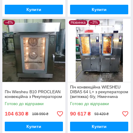
Купити
Купити
–4%
Новинка
–3%
Піч конвекційна WIESHEU
Піч Wiesheu B10 PROCLEAN
DIBAS 64 L+ з рекуператором
конвекційна з Рекуператором
(витяжка) б/у, Німеччина
Готово до відправки
Готово до відправки
104 630
90 617
₴
₴
108 990 ₴
93 420 ₴
Купити
Купити