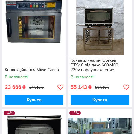
Конвекційна піч Görkem
PTS40 під деко 600х400.
Конвекційна піч Miwe Gusto
220v пароувлажнение
В наявності
В наявності
23 666
55 143
₴
₴
24 912 ₴
58 045 ₴
Купити
Купити
–4%
–2%