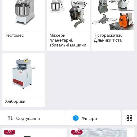
Тестомес
Міксери
Тістораскатки/
планетарні,
Дільники тіста
збивальні машини
Хліборізки
Сортування
0
Фільтри
–5%
–5%