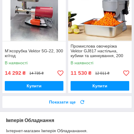
Промислова овочерізка
М’ясорубка Vektor 5G-22, 300
Vektor GJ817 настільна,
кг/год
кубики та шинкування, 200
Вт, 15 кг/год
В наявності
В наявності
14 292
11 530
₴
₴
14 735 ₴
12 011 ₴
Купити
Купити
Показати ще
Імперія Обладнання
Інтернет-магазин Імперія Обладнанання.