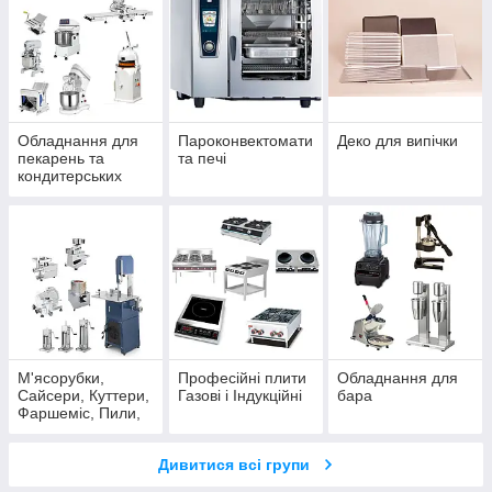
Обладнання для
Пароконвектомати
Деко для випічки
пекарень та
та печі
кондитерських
М'ясорубки,
Професійні плити
Обладнання для
Сайсери, Куттери,
Газові і Індукційні
бара
Фаршеміс, Пили,
Шприц
Дивитися всі групи