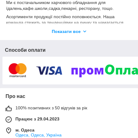
Ми є постачальником харчового обладнання для
їдалень,кафе.школи,садка,пекарні, ресторану, тощо.
Асортименти продукції постійно поповнюється. Наша
команда стежить за тенденціями на ринку та намагається
заради мети – це успіх та процвітання Вашого бізнесу у
Показати все
сфері громадського харчування.
Ми пропонуємо довіритись команді професіоналів.
Телефонуйте! Отримайте найкращу пропозицію!
Способи оплати
Про нас
100% позитивних з 50 відгуків за рік
Працює з 29.04.2023
м. Одеса
Одеса, Одеса, Україна