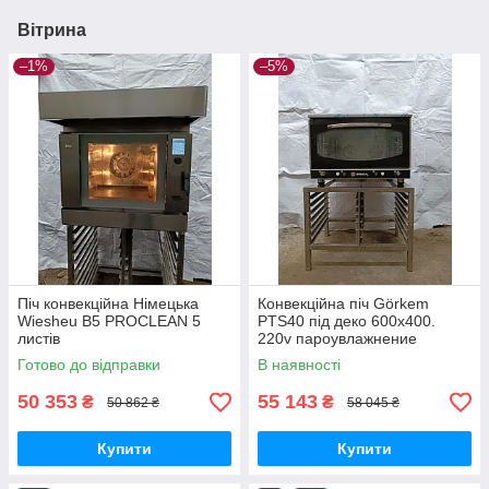
Вітрина
–1%
–5%
Піч конвекційна Німецька
Конвекційна піч Görkem
Wiesheu B5 PROCLEAN 5
PTS40 під деко 600х400.
листів
220v пароувлажнение
Готово до відправки
В наявності
50 353
55 143
₴
₴
50 862 ₴
58 045 ₴
Купити
Купити