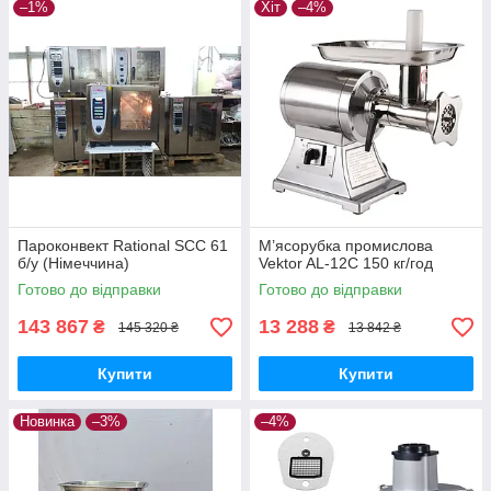
–1%
Хіт
–4%
Пароконвект Rational SCC 61
М’ясорубка промислова
б/у (Німеччина)
Vektor AL-12C 150 кг/год
Готово до відправки
Готово до відправки
143 867
13 288
₴
₴
145 320 ₴
13 842 ₴
Купити
Купити
Новинка
–3%
–4%