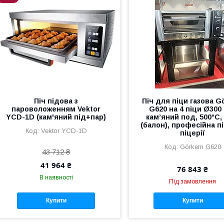
Піч підова з
Піч для піци газова G
пароволоженням Vektor
G620 на 4 піци Ø300
YCD-1D (кам'яний під+пар)
кам’яний под, 500°C,
(балон), професійна п
Vektor YCD-1D
піцерії
Görkem G620
43 712 ₴
41 964 ₴
76 843 ₴
В наявності
Під замовлення
Купити
Купити