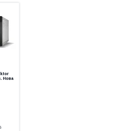
ktor
. Нова
6