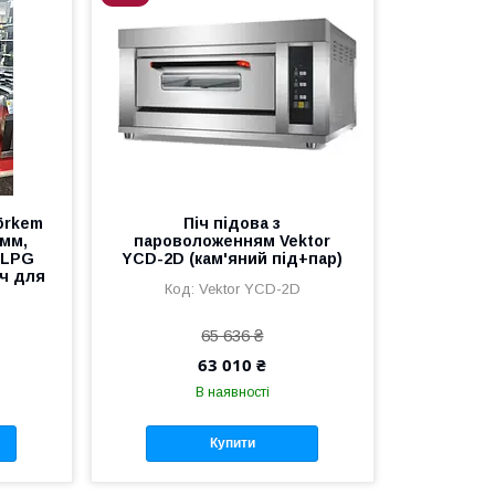
örkem
Піч підова з
 мм,
пароволоженням Vektor
 LPG
YCD-2D (кам'яний під+пар)
іч для
Vektor YCD-2D
65 636 ₴
63 010 ₴
В наявності
Купити