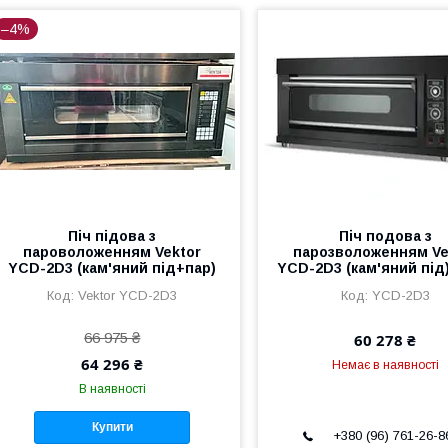
–4%
Піч підова з
Піч подова з
пароволоженням Vektor
парозволоженням Ve
YCD-2D3 (кам'яний під+пар)
YCD-2D3 (кам'яний під)
Vektor YCD-2D3
YCD-2D3
66 975 ₴
60 278 ₴
64 296 ₴
Немає в наявності
В наявності
Купити
+380 (96) 761-26-8