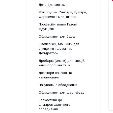
Деко для випічки
М'ясорубки, Сайсери, Куттери,
Фаршеміс, Пили, Шприц
Професійні плити Газові і
Індукційні
Обладнання для бара
Овочерізки, Машинки для
очищення та різання,
Дегідратори
Дробарки(млини) для спецій,
кави, борошна та ін
Дозатори начинок та
наповнювачи
Пакувальне обладнання
Обладнання для фаст-фуду
Запчастини до
електромеханічного
обладнання