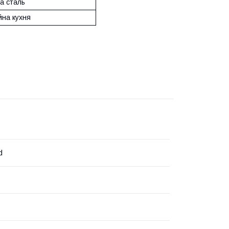
а сталь
йна кухня
d