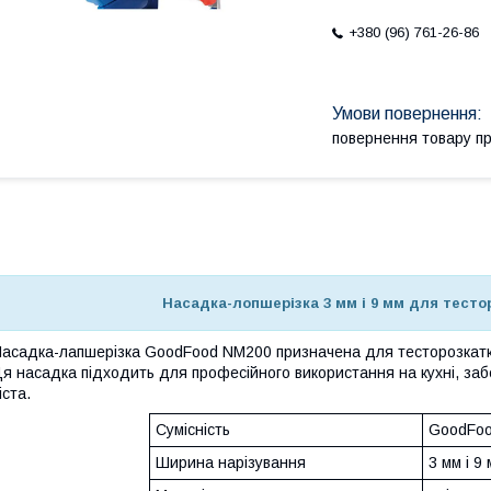
+380 (96) 761-26-86
повернення товару п
Насадка-лопшерізка 3 мм і 9 мм для тест
асадка-лапшерізка GoodFood NM200 призначена для тесторозкатки
я насадка підходить для професійного використання на кухні, заб
іста.
Сумісність
GoodFo
Ширина нарізування
3 мм і 9