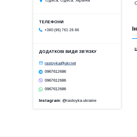
Одеса, Одеса, Україна
С
І
+380 (96) 761-26-86
Ц
rastoyka@ukr.net
0967612686
0967612686
0967612686
Instagram
@rastoyka.ukraine