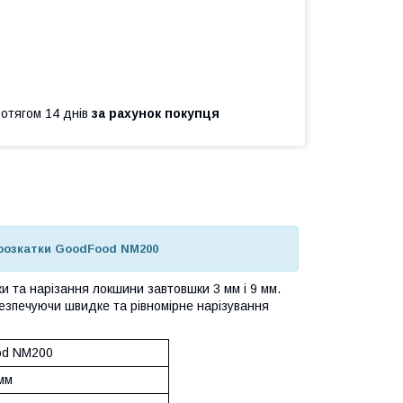
ротягом 14 днів
за рахунок покупця
орозкатки GoodFood NM200
 та нарізання локшини завтовшки 3 мм і 9 мм.
езпечуючи швидке та рівномірне нарізування
od NM200
 мм