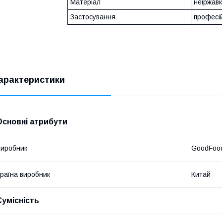
Матеріал
неіржавк
Застосування
професі
арактеристики
Основні атрибути
иробник
GoodFoo
раїна виробник
Китай
Сумісність