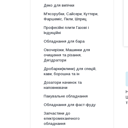
Деко для випічки
М'ясорубки, Сайсери, Куттери,
Фаршеміс, Пили, Шприц
Професійні плити Газові і
Індукційні
Обладнання для бара
Овочерізки, Машинки для
очищення та різання,
Дегідратори
Дробарки(млини) для спецій,
кави, борошна та ін
Дозатори начинок та
наповнювачи
Н
Пакувальне обладнання
Ц
т
Обладнання для фаст-фуду
Запчастини до
електромеханічного
обладнання