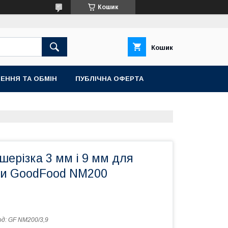
Кошик
Кошик
ЕННЯ ТА ОБМІН
ПУБЛІЧНА ОФЕРТА
ерізка 3 мм і 9 мм для
ки GoodFood NM200
од:
GF NM200/3,9