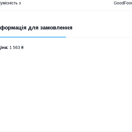
умісність з
GoodFoo
нформація для замовлення
іна:
1 563 ₴