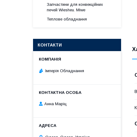
Запчастини для конвекційних
печей Wiesheu. Miwe
Теплове обладнання
КОНТАКТИ
Х
Імперія Обладнання
В
Анна Марiц
К