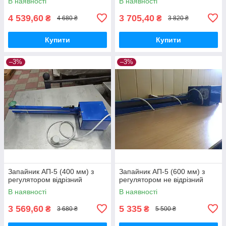
В наявності
В наявності
4 539,60
3 705,40
₴
₴
4 680 ₴
3 820 ₴
Купити
Купити
–3%
–3%
Запайник АП-5 (400 мм) з
Запайник АП-5 (600 мм) з
регулятором відрізний
регулятором не відрізний
В наявності
В наявності
3 569,60
5 335
₴
₴
3 680 ₴
5 500 ₴