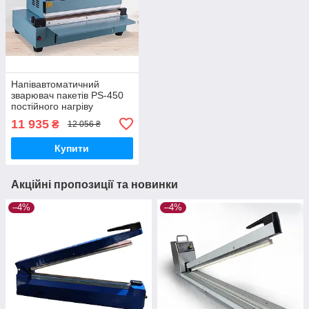
Напівавтоматичний
зварювач пакетів PS-450
постійного нагріву
(єврошов)
11 935
₴
12 056 ₴
Купити
Акційні пропозиції та новинки
–4%
–4%