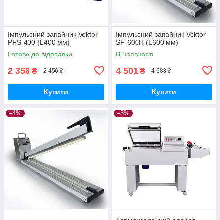
Імпульсний запайник Vektor
Імпульсний запайник Vektor
PFS-400 (L400 мм)
SF-600H (L600 мм)
Готово до відправки
В наявності
2 358
4 501
₴
₴
2 456 ₴
4 688 ₴
Купити
Купити
–4%
–3%
Термоусадочний апарат