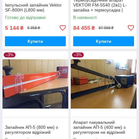
Імпульсний запайник Vektor
VEKTOR FM-5540 (2в1) L-
SF-800H (L800 мм)
запайка + термоусадка |
220В | до 300 уп/год
Готово до відправки
В наявності
5 144
84 455
₴
₴
5 358 ₴
87 068 ₴
Купити
Купити
–3%
–3%
Апарат пакувальний
Запайник АП-5 (800 мм) з
запайник АП-5 (400 мм) з
регулятором відрізний
регулятором не відрізний