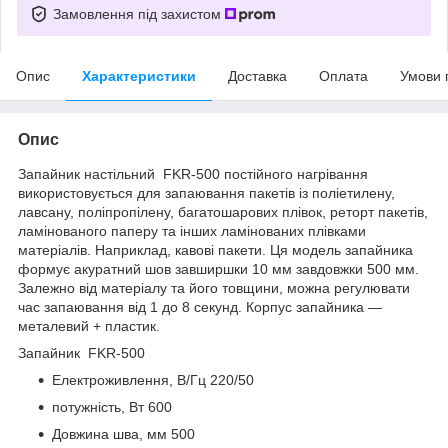
Замовлення під захистом
Опис
Характеристики
Доставка
Оплата
Умови 
Опис
Запайник настільний FKR-500 постійного нагрівання
використовується для запаювання пакетів із поліетилену,
лавсану, поліпропілену, багатошарових плівок, реторт пакетів,
ламінованого паперу та інших ламінованих плівками
матеріалів. Наприклад, кавові пакети. Ця модель запайника
формує акуратний шов завширшки 10 мм завдовжки 500 мм.
Залежно від матеріалу та його товщини, можна регулювати
час запаювання від 1 до 8 секунд. Корпус запайника —
металевий + пластик.
Запайник FKR-500
Електроживлення, В/Гц 220/50
потужність, Вт 600
Довжина шва, мм 500