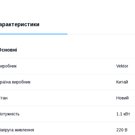
арактеристики
Основні
иробник
Vektor
раїна виробник
Китай
Стан
Новий
отужність
1.1 кВт
апруга живлення
220 В