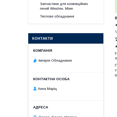
Запчастини для конвекційних
печей Wiesheu. Miwe
Теплове обладнання
В


КОНТАКТИ


Н
л
Імперія Обладнання
П
т
п
Анна Марiц