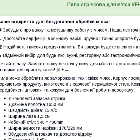
Пила стрічкова для м'яса V
аше відкриття для бездоганної обробки м'яса!
 Забудьте про важку та метушливу роботу з м'ясом. Наша ленточна
 Досягайте перфекції в кожному нарізі. Зручно і точно розріжте бу
 Надійність і висока продуктивність. Ви завжди будете впевнені в 
 Відмінний вибір для будь-якої кухні, ресторану або гастрономічно
е гайте часу. Замовте нашу ленточну пилу для м'яса і вдосконалю
егшими для приготування! 🍖👨‍🍳
ила може обробляти як заморожене, так і свіже м’ясо. Корпус поф
оркаються продукту, виготовлені з харчової нержавіючої сталі. Кож
ередбачені штовкачі та кожухи для безпечної роботи персоналу.
У комплекті запасна стрічка
Довжина полотна 1650 мм
Швидкість шківа: 15 м/с
Ширина леза 1,5 см
Робочий стіл: 540 * 400mm
Ширина/висота нарізки: 170/220 мм.
Вбудований штовхач та дозатор відрізу
Потужність 1,1 кВт