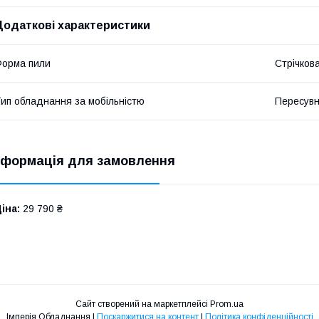
Додаткові характеристики
орма пили
Стрічков
ип обладнання за мобільністю
Пересув
нформація для замовлення
іна:
29 790 ₴
Сайт створений на маркетплейсі
Prom.ua
Імперія Обладнання |
Поскаржитися на контент
|
Політика конфіденційності