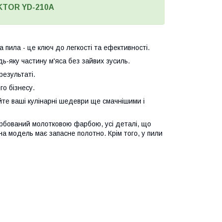
EKTOR YD-210A
 пила - це ключ до легкості та ефективності.
дь-яку частину м'яса без зайвих зусиль.
результаті.
го бізнесу.
йте ваші кулінарні шедеври ще смачнішими і
арбований молотковою фарбою, усі деталі, що
на модель має запасне полотно. Крім того, у пили