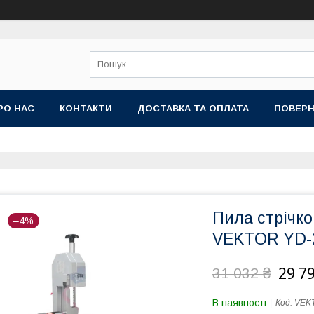
РО НАС
КОНТАКТИ
ДОСТАВКА ТА ОПЛАТА
ПОВЕРН
Пила стрічко
–4%
VEKTOR YD-
29 7
31 032 ₴
В наявності
Код:
VEK