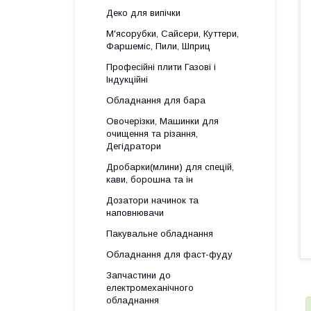
Деко для випічки
М'ясорубки, Сайсери, Куттери,
Фаршеміс, Пили, Шприц
Професійні плити Газові і
Індукційні
Обладнання для бара
Овочерізки, Машинки для
очищення та різання,
Дегідратори
Дробарки(млини) для спецій,
кави, борошна та ін
Дозатори начинок та
наповнювачи
Пакувальне обладнання
Обладнання для фаст-фуду
Запчастини до
електромеханічного
обладнання