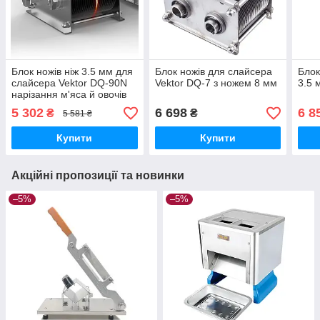
Блок ножів ніж 3.5 мм для
Блок ножів для слайсера
Блок
слайсера Vektor DQ-90N
Vektor DQ-7 з ножем 8 мм
3.5 
нарізання м'яса й овочів
5 302
6 698
6 8
₴
₴
5 581 ₴
Купити
Купити
Акційні пропозиції та новинки
–5%
–5%