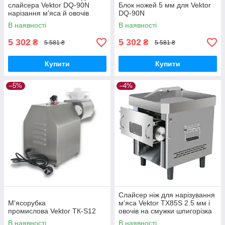
слайсера Vektor DQ-90N
Блок ножей 5 мм для Vektor
нарізання м'яса й овочів
DQ-90N
В наявності
В наявності
5 302
5 302
₴
₴
5 581 ₴
5 581 ₴
Купити
Купити
–5%
–4%
Слайсер ніж для нарізування
М'ясорубка
м'яса Vektor TX85S 2.5 мм і
промислова Vektor ТК-S12
овочів на смужки шпигорізка
В наявності
В наявності