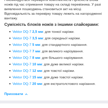
ножів під час отримання товару на складі перевізника. У разі
виявлення пошкоджень становиться акт на місці.
Відповідальність за перевірку товару лежить на нагородженні
вантажу.
Сумісність блоків ножів з іншими слайсерами:
Vektor DQ-7
2,5 мм
: для тонкої нарізки.
Vektor DQ-7
3,5 мм
: для середньої нарізки.
Vektor DQ-7
5 мм
:
для стандартного нарізання.
Vektor DQ-7
7 мм
:
для великого нарізування.
Vektor DQ-7
8 мм
:
для більшого нарізування.
Vektor DQ-7
10 мм
:
для дуже великої нарізки.
Vektor DQ-7
12 мм
: для товстої нарізки.
Vektor DQ-7
15 мм
:
для дуже товстої нарізки.
Vektor DQ-7
20 мм
: для екстратолстового нарізання.
Приховати