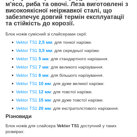
м'ясо, риба та овочі. Леза виготовлені з
високоякісної неіржавкої сталі, що
забезпечує довгий термін експлуатації
та стійкість до корозії.
Блок ножів сумісний зі слайсерами серії:
Vektor TS1
2,5 мм
: для тонкої нарізки.
Vektor TS1
3,5 мм
: для середньої нарізки.
Vektor TS1
5 мм
: для стандартного нарізання.
Vektor TS1
7 мм
: для великого нарізування.
Vektor TS1
8 мм
:
для більшого нарізування.
Vektor TS1
10 мм
:
для дуже великої нарізки.
Vektor TS1
12 мм
: для товстої нарізки.
Vektor TS1
15 мм
:
для дуже товстої нарізки.
Vektor TS1
20 мм
: для екстратолстового нарізання.
Різновиди
Блок ножів для слайсера
Vektor TS1
доступний у таких
розмірах: