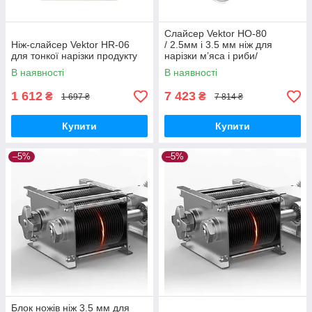
Слайсер Vektor HO-80
Ніж-слайсер Vektor HR-06
/ 2.5мм і 3.5 мм ніж для
для тонкої нарізки продукту
нарізки м’яса і риби/
шпигорізка
В наявності
В наявності
1 612
7 423
₴
₴
1 697 ₴
7 814 ₴
Купити
Купити
–5%
–5%
Блок ножів ніж 3.5 мм для