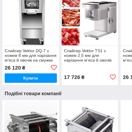
Слайсер Vektor DQ-7 з
Слайсер Vektor TS1 з
Слай
ножем 8 мм для нарізання
ножем 2,5 мм для
ноже
м'яса й овочів на смужки
нарізання м'яса й овочів
м'яс
на смужки
26 120
₴
17 726
26 
₴
Купити
Подібні товари компанії