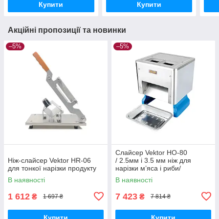
Купити
Купити
Акційні пропозиції та новинки
–5%
–5%
Слайсер Vektor HO-80
Ніж-слайсер Vektor HR-06
/ 2.5мм і 3.5 мм ніж для
для тонкої нарізки продукту
нарізки м’яса і риби/
шпигорізка
В наявності
В наявності
1 612
7 423
₴
₴
1 697 ₴
7 814 ₴
Купити
Купити