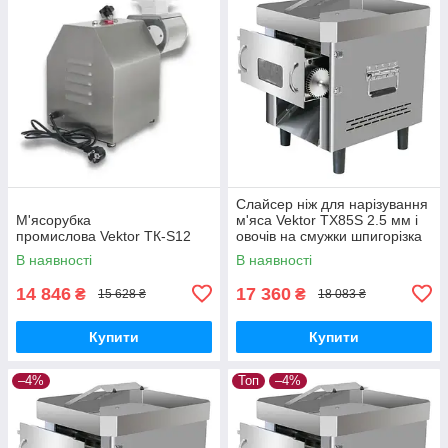
Слайсер ніж для нарізування
М'ясорубка
м'яса Vektor TX85S 2.5 мм і
промислова Vektor ТК-S12
овочів на смужки шпигорізка
В наявності
В наявності
14 846
17 360
₴
₴
15 628 ₴
18 083 ₴
Купити
Купити
–4%
Топ
–4%