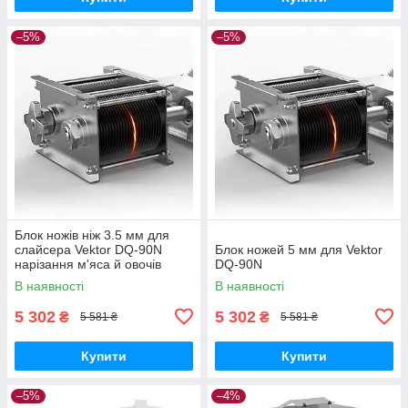
–5%
–5%
Блок ножів ніж 3.5 мм для
слайсера Vektor DQ-90N
Блок ножей 5 мм для Vektor
нарізання м'яса й овочів
DQ-90N
В наявності
В наявності
5 302
5 302
₴
₴
5 581 ₴
5 581 ₴
Купити
Купити
–5%
–4%