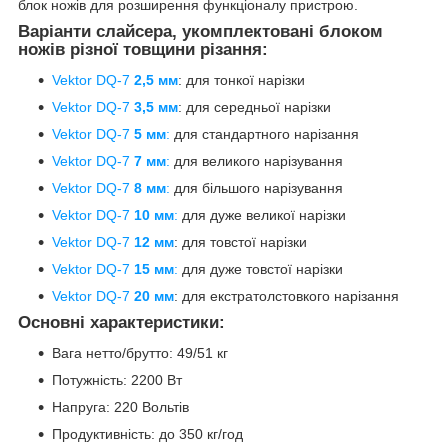
блок ножів для розширення функціоналу пристрою.
Варіанти слайсера, укомплектовані блоком
ножів різної товщини різання:
Vektor DQ-7
2,5 мм
: для тонкої нарізки
Vektor DQ-7
3,5 мм
: для середньої нарізки
Vektor DQ-7
5 мм
:
для стандартного нарізання
Vektor DQ-7
7 мм
:
для великого нарізування
Vektor DQ-7
8 мм
:
для більшого нарізування
Vektor DQ-7
10 мм
:
для дуже великої нарізки
Vektor DQ-7
12 мм
: для товстої нарізки
Vektor DQ-7
15 мм
:
для дуже товстої нарізки
Vektor DQ-7
20 мм
: для екстратолстовкого нарізання
Основні характеристики:
Вага нетто/брутто: 49/51 кг
Потужність: 2200 Вт
Напруга: 220 Вольтів
Продуктивність: до 350 кг/год