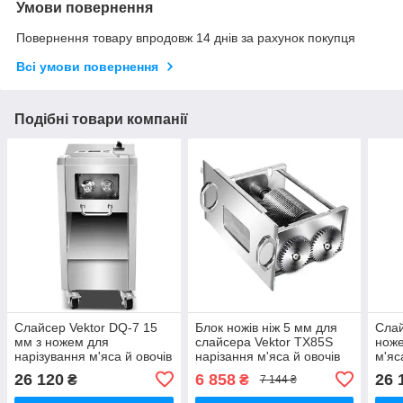
Умови повернення
Повернення товару впродовж 14 днів за рахунок покупця
Всі умови повернення
Подібні товари компанії
Слайсер Vektor DQ-7 15
Блок ножів ніж 5 мм для
Слай
мм з ножем для
слайсера Vektor TX85S
ноже
нарізування м'яса й овочів
нарізання м'яса й овочів
м'яс
на смужки
26 120
6 858
26 
₴
₴
7 144 ₴