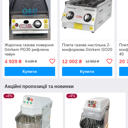
Жарочна газова поверхня
Плита газова настільна 2-
Плит
Görkem PG30 рифлена
конфоркова Görkem GO20
кон
чавун
40
4 929
12 002
20 
₴
₴
5 135 ₴
12 502 ₴
Купити
Купити
Акційні пропозиції та новинки
–4%
–4%