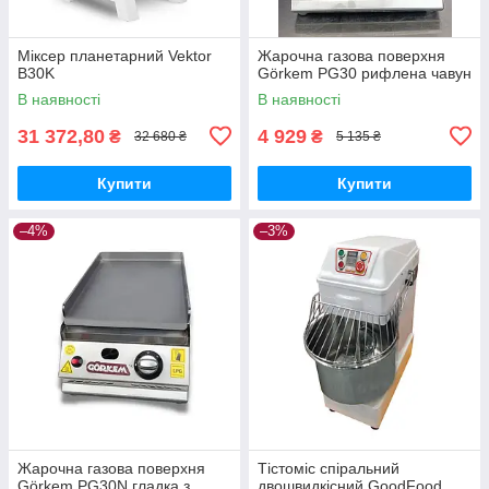
Міксер планетарний Vektor
Жарочна газова поверхня
B30K
Görkem PG30 рифлена чавун
В наявності
В наявності
31 372,80
4 929
₴
₴
32 680 ₴
5 135 ₴
Купити
Купити
–4%
–3%
Жарочна газова поверхня
Тістоміс спіральний
Görkem PG30N гладка з
двошвидкісний GoodFood