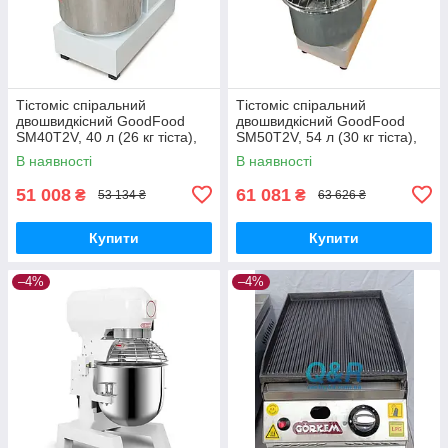
Тістоміс спіральний
Тістоміс спіральний
двошвидкісний GoodFood
двошвидкісний GoodFood
SM40T2V, 40 л (26 кг тіста),
SM50T2V, 54 л (30 кг тіста),
220В, нержавіюча сталь
220В, нержавіюча сталь
В наявності
В наявності
51 008
61 081
₴
₴
53 134 ₴
63 626 ₴
Купити
Купити
–4%
–4%