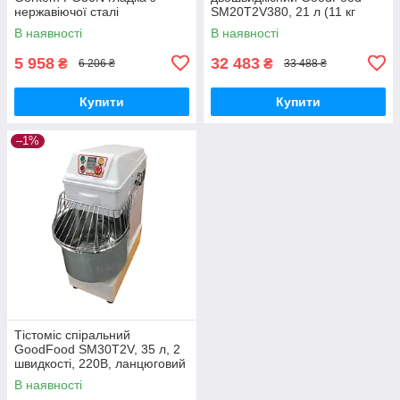
нержавіючої сталі
SM20T2V380, 21 л (11 кг
тіста), 380В, для дріжджового
В наявності
В наявності
тіста
5 958
32 483
₴
₴
6 206 ₴
33 488 ₴
Купити
Купити
–1%
Тістоміс спіральний
GoodFood SM30T2V, 35 л, 2
швидкості, 220В, ланцюговий
привід, до 22 кг
В наявності