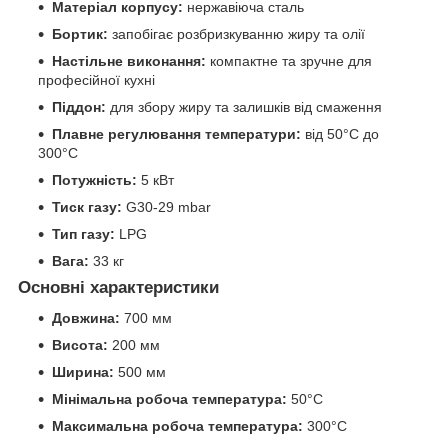
Матеріал корпусу:
нержавіюча сталь
Бортик:
запобігає розбризкуванню жиру та олії
Настільне виконання:
компактне та зручне для
професійної кухні
Піддон:
для збору жиру та залишків від смаження
Плавне регулювання температури:
від 50°C до
300°C
Потужність:
5 кВт
Тиск газу:
G30-29 mbar
Тип газу:
LPG
Вага:
33 кг
Основні характеристики
Довжина:
700 мм
Висота:
200 мм
Ширина:
500 мм
Мінімальна робоча температура:
50°C
Максимальна робоча температура:
300°C