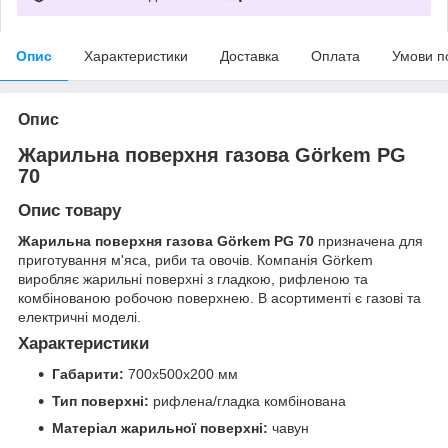
Опис
Характеристики
Доставка
Оплата
Умови п
Опис
Жарильна поверхня газова Görkem PG
70
Опис товару
Жарильна поверхня газова Görkem PG 70
призначена для
приготування м'яса, риби та овочів. Компанія Görkem
виробляє жарильні поверхні з гладкою, рифленою та
комбінованою робочою поверхнею. В асортименті є газові та
електричні моделі.
Характеристики
Габарити:
700x500x200 мм
Тип поверхні:
рифлена/гладка комбінована
Матеріал жарильної поверхні:
чавун