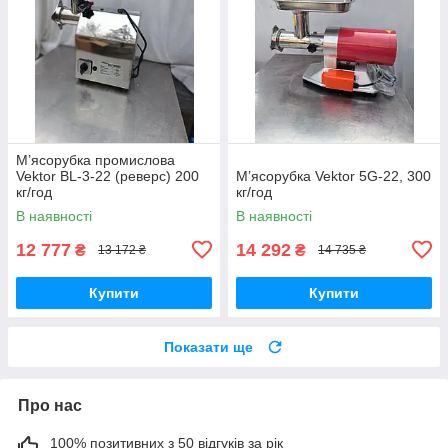
М’ясорубка промислова
Vektor BL-3-22 (реверс) 200
М’ясорубка Vektor 5G-22, 300
кг/год
кг/год
В наявності
В наявності
12 777
14 292
₴
₴
13 172 ₴
14 735 ₴
Купити
Купити
Показати ще
Про нас
100% позитивних з 50 відгуків за рік