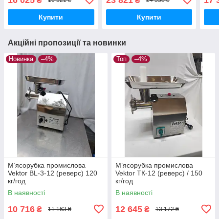
₴
₴
16 521 ₴
24 558 ₴
Купити
Купити
Акційні пропозиції та новинки
Новинка
–4%
Топ
–4%
М’ясорубка промислова
М’ясорубка промислова
Vektor BL-3-12 (реверс) 120
Vektor ТК-12 (реверс) / 150
кг/год
кг/год
В наявності
В наявності
10 716
12 645
₴
₴
11 163 ₴
13 172 ₴