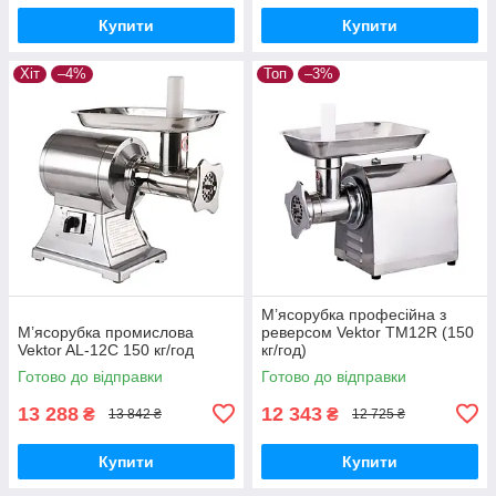
Купити
Купити
Хіт
–4%
Топ
–3%
М’ясорубка професійна з
М’ясорубка промислова
реверсом Vektor TM12R (150
Vektor AL-12C 150 кг/год
кг/год)
Готово до відправки
Готово до відправки
13 288
12 343
₴
₴
13 842 ₴
12 725 ₴
Купити
Купити