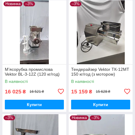
Новинка
–3%
–3%
М’ясорубка промислова
Тендерайзер Vektor ТК-12MT
Vektor BL-3-12Z (120 кг/год)
150 кг/год (з мотором)
В наявності
В наявності
16 025
15 159
₴
₴
16 521 ₴
15 628 ₴
Купити
Купити
–3%
Новинка
–3%