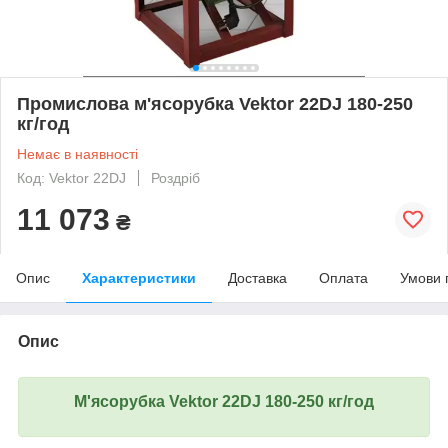
Промислова м'ясорубка Vektor 22DJ 180-250
кг/год
Немає в наявності
Код: Vektor 22DJ
Роздріб
11 073
₴
Опис
Характеристики
Доставка
Оплата
Умови 
Опис
М'ясорубка Vektor 22DJ 180-250 кг/год