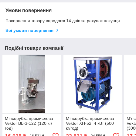
Умови повернення
Повернення товару впродовж 14 днів за рахунок покупця
Всі умови повернення
Подібні товари компанії
М’ясорубка промислова
М’ясорубка промислова
М’яс
Vektor BL-3-12Z (120 кг/
Vektor XH-52; 4 кВт (500
Vekt
год)
кг/год)
(300
16 025
23 821
17 