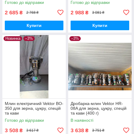
Готово до відправки
Готово до відправки
2 685
2 988
₴
₴
2 768 ₴
3 081 ₴
Купити
Купити
Новинка
–3%
–3%
Млин електричний Vektor BO-
Дробарка-млин Vektor HR-
350 для зерна, цукру, спецій
08A для зерна, цукру, спецій
та кави
та кави (400 г)
Готово до відправки
В наявності
3 508
3 638
₴
₴
3 617 ₴
3 751 ₴