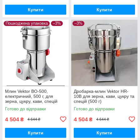
Купити
Купити
Пошкоджена упаковка
–3%
–3%
Млин Vektor BO-500,
Дробарка-млин Vektor HR-
електричний, 500 г, для
10B для зерна, кави, цукру та
зерна, цукру, кави, спецій
спецій (500 г)
Готово до відправки
Готово до відправки
4 504
4 504
₴
₴
4 644 ₴
4 644 ₴
Купити
Купити