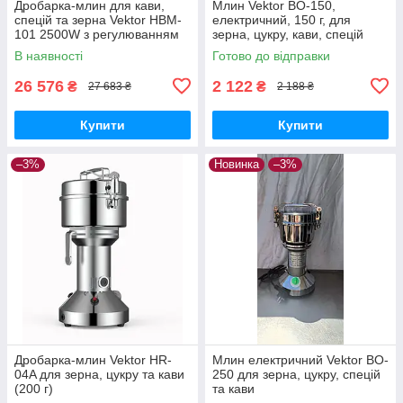
Дробарка-млин для кави,
Млин Vektor BO-150,
спецій та зерна Vektor HBM-
електричний, 150 г, для
101 2500W з регулюванням
зерна, цукру, кави, спецій
помолу
В наявності
Готово до відправки
26 576
2 122
₴
₴
27 683 ₴
2 188 ₴
Купити
Купити
–3%
Новинка
–3%
Дробарка-млин Vektor HR-
Млин електричний Vektor BO-
04A для зерна, цукру та кави
250 для зерна, цукру, спецій
(200 г)
та кави