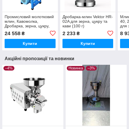
Промисловий молотковий
Дробарка-млин Vektor HR-
Млин
млин, Кавомолка,
02A для зерна, цукру та
40, 
Дробарка, зерна, цукру,
кави (100 г)
для 
кава Vektor XH-230
спец
24 558
2 233
8 9
₴
₴
Купити
Купити
Акційні пропозиції та новинки
–4%
Новинка
–3%