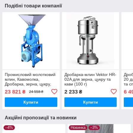
Подібні товари компанії
Промисловий молотковий
Дробарка-млин Vektor HR-
Дроб
млин, Кавомолка,
02A для зерна, цукру та
20 д
Дробарка, зерна, цукру,
кави (100 г)
та с
кава Vektor XH-230
23 821
2 233
6 4
₴
₴
24 558 ₴
Купити
Купити
Акційні пропозиції та новинки
–4%
Новинка
–3%