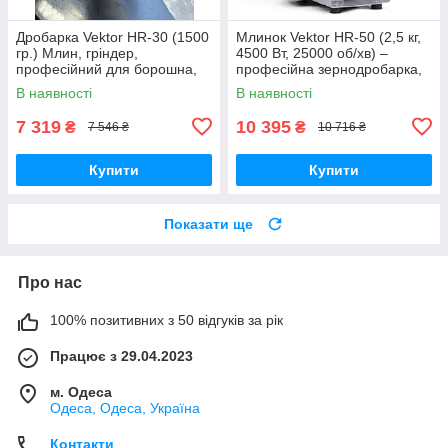
Дробарка Vektor HR-30 (1500
Млинок Vektor HR-50 (2,5 кг,
гр.) Млин, гріндер,
4500 Вт, 25000 об/хв) –
професійний для борошна,
професійна зернодробарка,
зерна, цукру, спецій, кави
гріндер для зерна, цукру,
В наявності
В наявності
кави та спецій
7 319
10 395
₴
₴
7 546 ₴
10 716 ₴
Купити
Купити
Показати ще
Про нас
100% позитивних з 50 відгуків за рік
Працює з 29.04.2023
м. Одеса
Одеса, Одеса, Україна
Контакти