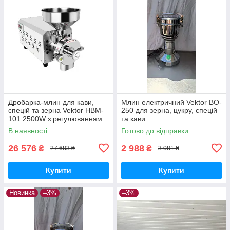
Дробарка-млин для кави,
Млин електричний Vektor BO-
спецій та зерна Vektor HBM-
250 для зерна, цукру, спецій
101 2500W з регулюванням
та кави
помолу
В наявності
Готово до відправки
26 576
2 988
₴
₴
27 683 ₴
3 081 ₴
Купити
Купити
Новинка
–3%
–3%