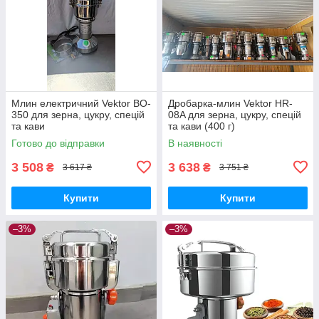
Млин електричний Vektor BO-
Дробарка-млин Vektor HR-
350 для зерна, цукру, спецій
08A для зерна, цукру, спецій
та кави
та кави (400 г)
Готово до відправки
В наявності
3 508
3 638
₴
₴
3 617 ₴
3 751 ₴
Купити
Купити
–3%
–3%