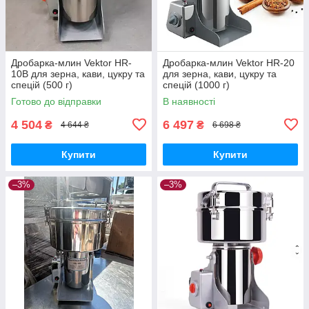
Дробарка-млин Vektor HR-
Дробарка-млин Vektor HR-20
10B для зерна, кави, цукру та
для зерна, кави, цукру та
спецій (500 г)
спецій (1000 г)
Готово до відправки
В наявності
4 504
6 497
₴
₴
4 644 ₴
6 698 ₴
Купити
Купити
–3%
–3%