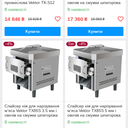
промислова Vektor ТК-S12
овочів на смужки шпигорізка
В наявності
В наявності
14 846
17 360
₴
₴
15 628 ₴
18 083 ₴
Купити
Купити
–4%
Топ
–4%
Слайсер ніж для нарізування
Слайсер ніж для нарізування
м'яса Vektor TX85S 3.5 мм і
м'яса Vektor TX85S 5 мм і
овочів на смужки шпигорізка
овочів на смужки шпигорізка
В наявності
В наявності