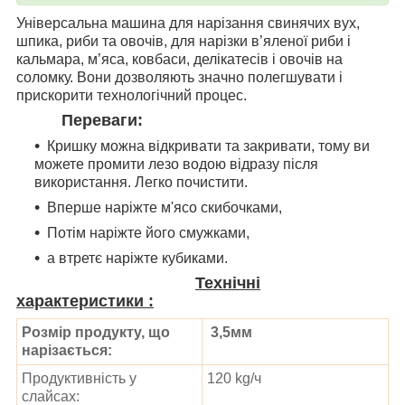
Універсальна машина для нарізання свинячих вух,
шпика, риби та овочів, для нарізки в’яленої риби і
кальмара, м’яса, ковбаси, делікатесів і овочів на
соломку. Вони дозволяють значно полегшувати і
прискорити технологічний процес.
Переваги:
Кришку можна відкривати та закривати, тому ви
можете промити лезо водою відразу після
використання. Легко почистити.
Вперше наріжте м'ясо скибочками,
Потім наріжте його смужками,
а втретє наріжте кубиками.
Технічні
характеристики
:
Розмір продукту, що
3,5мм
нарізається:
Продуктивність у
120 kg/ч
слайсах: