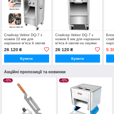
Слайсер Vektor DQ-7 з
Слайсер Vektor DQ-7 з
Блок
ножем 10 мм для
ножем 8 мм для нарізання
слай
нарізання м'яса й овочів
м'яса й овочів на смужки
нарі
на смужки
26 120
26 120
5 3
₴
₴
Купити
Купити
Акційні пропозиції та новинки
–5%
–5%