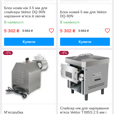
Блок ножів ніж 3.5 мм для
слайсера Vektor DQ-90N
Блок ножей 5 мм для Vektor
нарізання м'яса й овочів
DQ-90N
В наявності
В наявності
5 302
5 302
₴
₴
5 581 ₴
5 581 ₴
Купити
Купити
–5%
–4%
Слайсер ніж для нарізування
М'ясорубка
м'яса Vektor TX85S 2.5 мм і