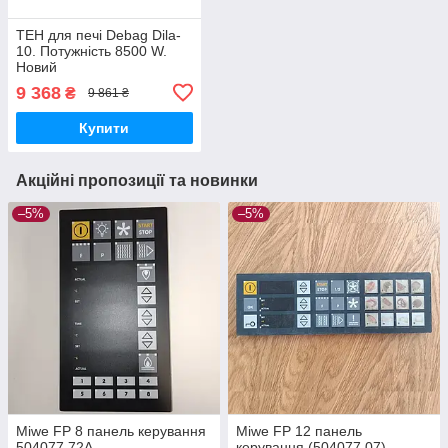
ТЕН для печі Debag Dila-
10. Потужність 8500 W.
Новий
9 368
₴
9 861 ₴
Купити
Акційні пропозиції та новинки
–5%
–5%
Miwe FP 8 панель керування
Miwe FP 12 панель
504077.72A
керування (504077.07)