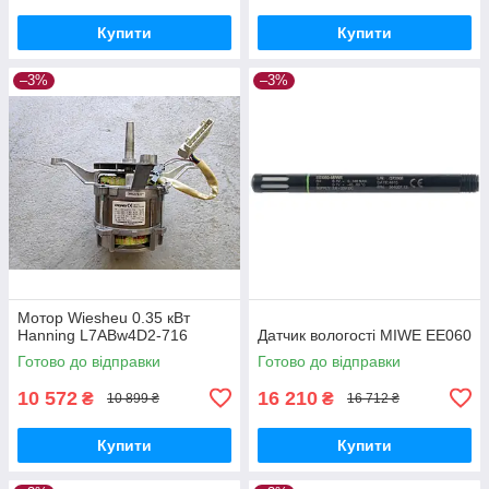
Купити
Купити
–3%
–3%
Мотор Wiesheu 0.35 кВт
Hanning L7ABw4D2-716
Датчик вологості MIWE EE060
Готово до відправки
Готово до відправки
10 572
16 210
₴
₴
10 899 ₴
16 712 ₴
Купити
Купити