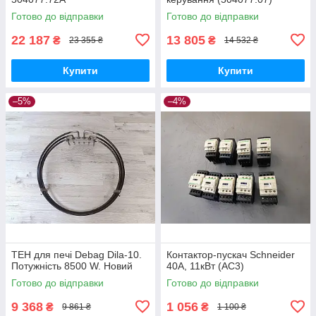
Готово до відправки
Готово до відправки
22 187
13 805
₴
₴
23 355 ₴
14 532 ₴
Купити
Купити
–5%
–4%
ТЕН для печі Debag Dila-10.
Контактор-пускач Schneider
Потужність 8500 W. Новий
40A, 11кВт (AC3)
Готово до відправки
Готово до відправки
9 368
1 056
₴
₴
9 861 ₴
1 100 ₴