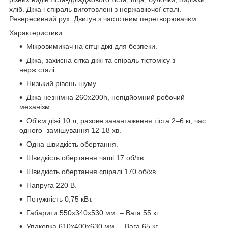
хліб. Діжа і спіраль виготовлені з нержавіючої сталі.
Ревересивний рух. Двигун з частотним перетворювачєм.
Характеристики:
Мікровимикач на сітці діжі для безпеки.
Діжа, захисна сітка діжі та спіраль тістомісу з
нерж.сталі.
Низький рівень шуму.
Діжа незнімна 260х200h, непідйомний робочий
механізм.
Об'єм діжі 10 л, разове завантаження тіста 2–6 кг, час
одного замішування 12-18 хв.
Одна швидкість обертання.
Швидкість обертання чаші 17 об/хв.
Швидкість обертання спіралі 170 об/хв.
Напруга 220 В.
Потужність 0,75 кВт.
Габарити 550х340х530 мм. – Вага 55 кг.
Упаковка 610х400х630 мм. – Вага 65 кг.