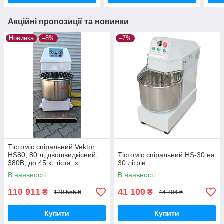
Акційні пропозиції та новинки
Новинка
–8%
–7%
Тістоміс спіральний Vektor
HS80, 80 л, двошвидкісний,
Тістоміс спіральний HS-30 на
380В, до 45 кг тіста, з
30 літрів
таймером
В наявності
В наявності
110 911
41 109
₴
₴
120 555 ₴
44 204 ₴
Купити
Купити