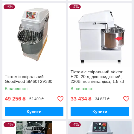
–6%
–4%
Тістоміс спіральний Vektor
Тістоміс спіральний
H20, 20 л, двошвидкісний,
GoodFood SM60T2V380
220В, незнімна діжа, 1.5 кВт
В наявності
В наявності
49 256
33 434
₴
₴
52 400 ₴
34 827 ₴
Купити
Купити
–4%
–4%