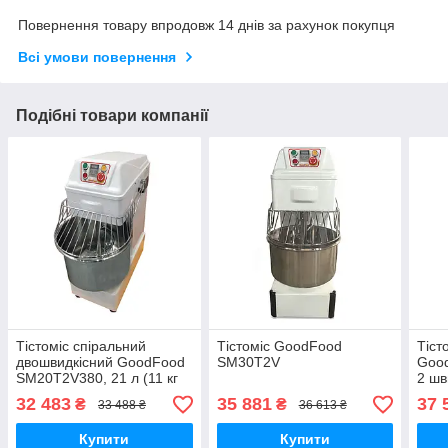
Повернення товару впродовж 14 днів за рахунок покупця
Всі умови повернення
Подібні товари компанії
Тістоміс спіральний
Тістоміс GoodFood
Тіст
двошвидкісний GoodFood
SM30T2V
Good
SM20T2V380, 21 л (11 кг
2 шв
тіста), 380В, для
ланц
32 483
35 881
37 
₴
₴
33 488 ₴
36 613 ₴
дріжджового тіста
кг
Купити
Купити