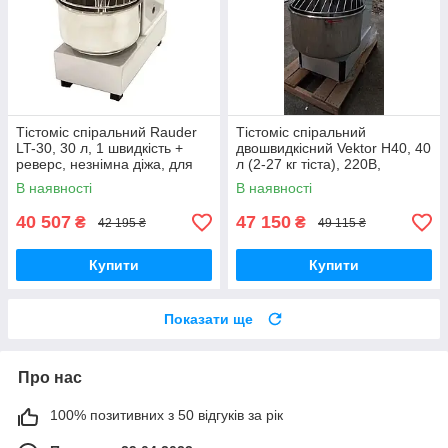
Тістоміс спіральний Rauder
Тістоміс спіральний
LT-30, 30 л, 1 швидкість +
двошвидкісний Vektor H40, 40
реверс, незнімна діжа, для
л (2-27 кг тіста), 220В,
дріжджового тіста
нержавіюча сталь
В наявності
В наявності
40 507
47 150
₴
₴
42 195 ₴
49 115 ₴
Купити
Купити
Показати ще
Про нас
100% позитивних з 50 відгуків за рік