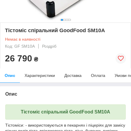
Тістоміс спіральний GoodFood SM10A
Немає в наявності
Код: GF SM10A
Роздріб
26 790
₴
Опис
Характеристики
Доставка
Оплата
Умови п
Опис
Тістоміс спіральний GoodFood SM10А
Тістоміси: - використовуються в пекарнях і піцеріях для замісу
різних видів тіста-дріжджового тіста, піца, булочки, пиріжки,