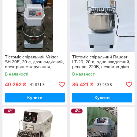
Тістоміс спіральний Vektor
Тістоміс спіральний Rauder
SH 20E, 20 л, двошвидкісний,
LT-20, 20 л, одношвидкісний,
електронне керування,
реверс, 220В, незнімна діжа
220В/380В
В наявності
В наявності
40 292
36 421
₴
₴
41 971 ₴
37 939 ₴
Купити
Купити
–4%
–4%