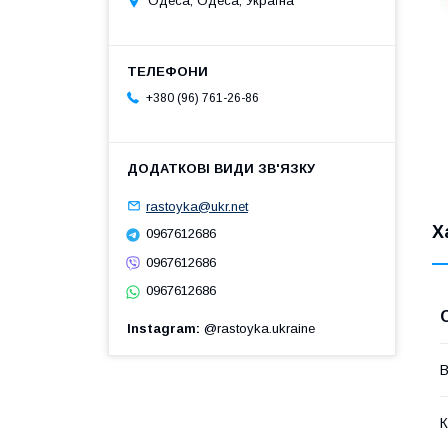
Одеса, Одеса, Україна
+380 (96) 761-26-86
rastoyka@ukr.net
Х
0967612686
0967612686
0967612686
Instagram
@rastoyka.ukraine
В
К