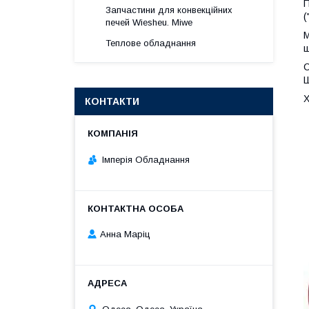
П
Запчастини для конвекційних
(
печей Wiesheu. Miwe
М
Теплове обладнання
ш
С
Ш
Х
КОНТАКТИ
Імперія Обладнання
Анна Марiц