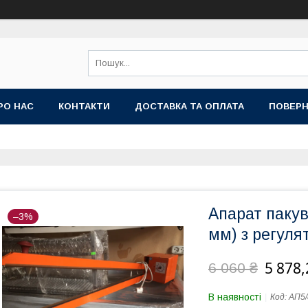
РО НАС
КОНТАКТИ
ДОСТАВКА ТА ОПЛАТА
ПОВЕРН
Апарат пакув
–3%
мм) з регуля
5 878,
6 060 ₴
В наявності
Код:
АП5/