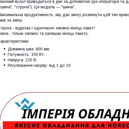
аєчний вузол приводиться в дію за допомогою рук оператора та да
"шина", "струна"). Ця модель — "шина".
аксимальна продуктивність, яку дає змогу розвинути цей тип прив
вів за зміну.
труна - відрізає і одночасно запаює кінець пакет!
ина - тільки запаює та залишає кінець пакету.
арактеристики:
Довжина шва: 800 мм.
Потужність: 150 Вт.
Напруга: 220 В.
Регулювання нагріву: від 1 до 10