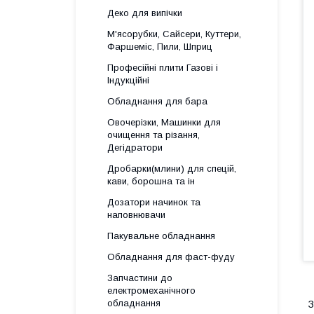
Деко для випічки
М'ясорубки, Сайсери, Куттери,
Фаршеміс, Пили, Шприц
Професійні плити Газові і
Індукційні
Обладнання для бара
Овочерізки, Машинки для
очищення та різання,
Дегідратори
Дробарки(млини) для спецій,
кави, борошна та ін
Дозатори начинок та
наповнювачи
Пакувальне обладнання
Обладнання для фаст-фуду
Запчастини до
електромеханічного
обладнання
З