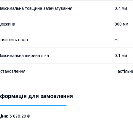
аксимальна товщина запечатування
0.4 мм
Довжина
800 мм
аявність ножа
Ні
аксимальна ширина шва
0.1 мм
становлення
Настільн
нформація для замовлення
іна:
5 878,20 ₴