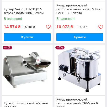
Кутер промисловий
Куттер Vektor XH-20 (3.5
гастрономічний Super Mikser
літра) з подвійним ножем
CM102 (5 літрів)
В наявності
В наявності
14 574
10 073
₴
₴
15 181 ₴
10 493 ₴
Купити
Купити
–4%
–4%
Кутер промисловий
Кутер промисловий м'ясний
гастрономічний C6VV на 6