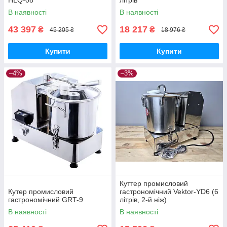
HLQ-08
літрів
В наявності
В наявності
43 397
18 217
₴
₴
45 205 ₴
18 976 ₴
Купити
Купити
–4%
–3%
Куттер промисловий
Кутер промисловий
гастрономічний Vektor-YD6 (6
гастрономічний GRT-9
літрів, 2-й ніж)
В наявності
В наявності