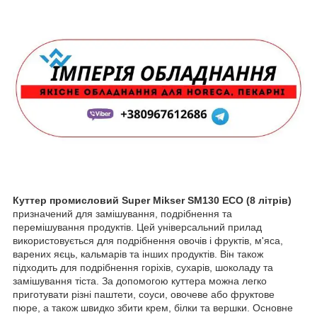
Куттер промисловий Super Mikser SM130 ECO (8 літрів)
призначений для замішування, подрібнення та
перемішування продуктів. Цей універсальний прилад
використовується для подрібнення овочів і фруктів, м'яса,
варених яєць, кальмарів та інших продуктів. Він також
підходить для подрібнення горіхів, сухарів, шоколаду та
замішування тіста. За допомогою куттера можна легко
приготувати різні паштети, соуси, овочеве або фруктове
пюре, а також швидко збити крем, білки та вершки. Основне