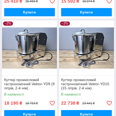
25 410
15 592
₴
₴
26 469 ₴
16 074 ₴
Купити
Купити
–3%
–3%
Куттер промисловий
Куттер промисловий
гастрономічний Vektor-YD9 (9
гастрономічний Vektor-YD15
літрів, 2-й ніж)
(15 літрів, 2-й ніж)
В наявності
В наявності
18 190
22 738
₴
₴
18 753 ₴
23 441 ₴
Купити
Купити