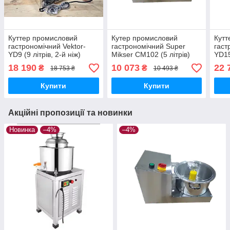
Куттер промисловий
Кутер промисловий
Кутт
гастрономічний Vektor-
гастрономічний Super
гаст
YD9 (9 літрів, 2-й ніж)
Mikser CM102 (5 літрів)
YD15
18 190
10 073
22 
₴
₴
18 753 ₴
10 493 ₴
Купити
Купити
Акційні пропозиції та новинки
Новинка
–4%
–4%