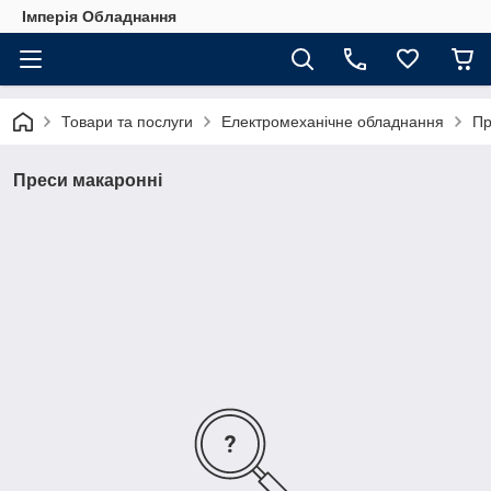
Імперія Обладнання
Товари та послуги
Електромеханічне обладнання
Пр
Преси макаронні