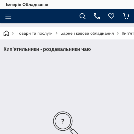
Імперія Обладнання
Товари та послуги
Барне і кавове обладнання
Кип'я
Кип'ятильники - роздавальники чаю