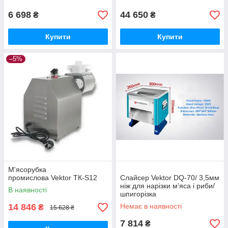
6 698
44 650
₴
₴
Купити
Купити
–5%
М'ясорубка
промислова Vektor ТК-S12
Слайсер Vektor DQ-70/ 3,5мм
ніж для нарізки м’яса і риби/
В наявності
шпигорізка
14 846
Немає в наявності
₴
15 628 ₴
7 814
₴