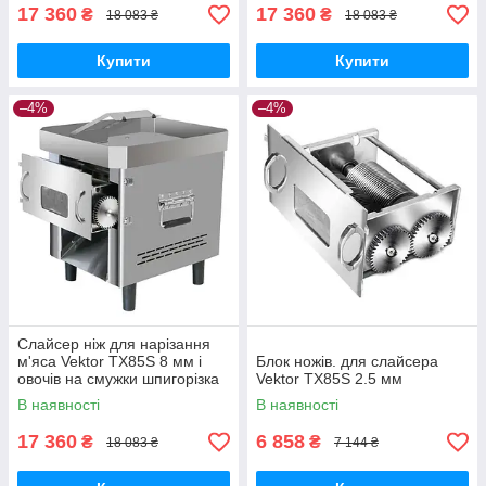
17 360
17 360
₴
₴
18 083 ₴
18 083 ₴
Купити
Купити
–4%
–4%
Слайсер ніж для нарізання
м'яса Vektor TX85S 8 мм і
Блок ножів. для слайсера
овочів на смужки шпигорізка
Vektor TX85S 2.5 мм
В наявності
В наявності
17 360
6 858
₴
₴
18 083 ₴
7 144 ₴