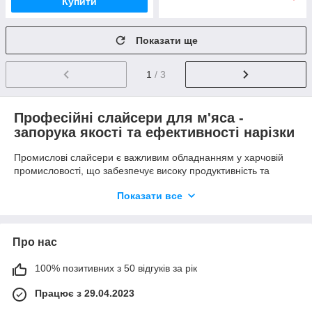
Купити
Показати ще
1
/ 3
Професійні слайсери для м'яса -
запорука якості та ефективності нарізки
Промислові слайсери є важливим обладнанням у харчовій
промисловості, що забезпечує високу продуктивність та
якісну обробку продуктів. Вони є незамінними інструментами
Показати все
для ресторанів, пекарень, м'ясопереробних та інших
підприємств харчової галузі. У нас можна підібрати
високоякісний слайсер для м'яса відповідно до конкретних
потреб. Розраховувати можна, що ціна буде привабливою, а
Про нас
сервіс відмінним.
Відмінності якісних слайсерів для м'яса
100% позитивних з 50 відгуків за рік
Працює з 29.04.2023
Якщо вибрати промисловий слайсер від перевіреного
виробника, то можна розраховувати на безліч переваг.