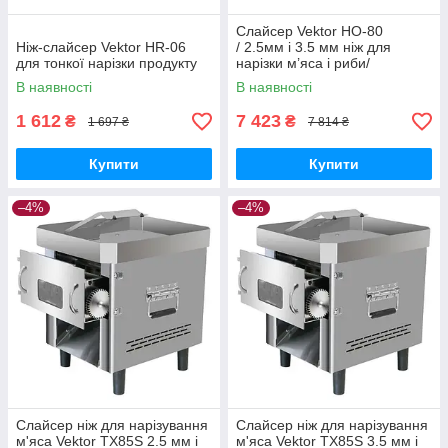
Слайсер Vektor HO-80
Ніж-слайсер Vektor HR-06
/ 2.5мм і 3.5 мм ніж для
для тонкої нарізки продукту
нарізки м’яса і риби/
шпигорізка
В наявності
В наявності
1 612
7 423
₴
₴
1 697 ₴
7 814 ₴
Купити
Купити
–4%
–4%
Слайсер ніж для нарізування
Слайсер ніж для нарізування
м'яса Vektor TX85S 2.5 мм і
м'яса Vektor TX85S 3.5 мм і