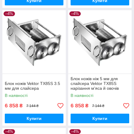
Купити
Купити
–4%
–4%
Блок ножів ніж 5 мм для
Блок ножів Vektor TX85S 3.5
слайсера Vektor TX85S
мм для слайсера
нарізання м'яса й овочів
В наявності
В наявності
6 858
6 858
₴
₴
7 144 ₴
7 144 ₴
Купити
Купити
–4%
–4%